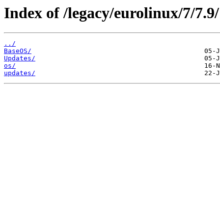
Index of /legacy/eurolinux/7/7.9/
../
BaseOS/
Updates/
os/
updates/